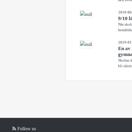
2019-06
9/10 l
När skol
hemförhå
2019-01
En av 
gymna
Skolan ä
bli iden
Follow us