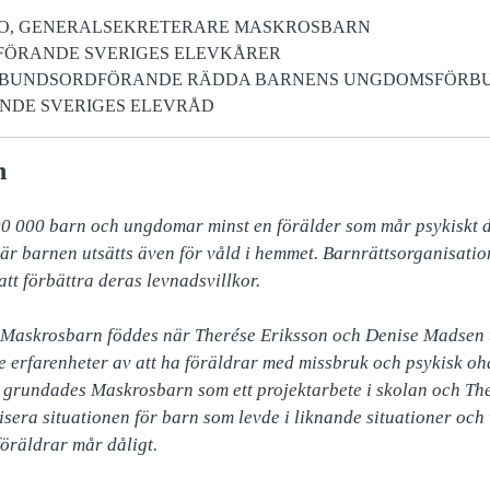
DO, GENERALSEKRETERARE MASKROSBARN
DFÖRANDE SVERIGES ELEVKÅRER
RBUNDSORDFÖRANDE RÄDDA BARNENS UNGDOMSFÖRBU
NDE SVERIGES ELEVRÅD
n
0 000 barn och ungdomar minst en förälder som mår psykiskt dål
r barnen utsätts även för våld i hemmet. Barnrättsorganisati
t förbättra deras levnadsvillkor.

 erfarenheter av att ha föräldrar med missbruk och psykisk ohä
 grundades Maskrosbarn som ett projektarbete i skolan och The
isera situationen för barn som levde i liknande situationer och vi
öräldrar mår dåligt.
