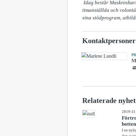
 Idag består Maskrosbarn av cirka 25 medarbetare som arbetar heltid och över 150 ledare, ungdomsledare, 
timanställda och volont
sina stödprogram, utbild
Kontaktpersoner
P
M
Relaterade nyhet
2019-11
Förtro
botten
I en nyl
den sven