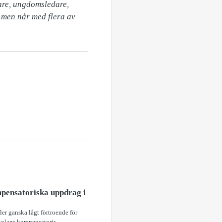
men når med flera av 
mpensatoriska uppdrag i
er ganska lågt förtroende för
olans kompensatoris...