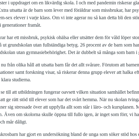
rister i uppdraget om en likvärdig skola. I och med pandemin riskerar gla
xtra utsatta är de barn som lever med föräldrar som missbrukar, har psyk
em-sex elever i varje klass. Om vi inte agerar nu så kan detta bli den st
 generationer framåt.
r har ett missbruk, psykisk ohälsa eller utsätter dem för våld löper stor
gå ut grundskolan utan fullständiga betyg. 26 procent av de barn som ha
ndskolan utan gymnasiebehörighet. Det är dubbelt så många som barn i 
u från olika håll att utsatta barn får det allt svårare. Förutom att barnen
sationer samt forskning visar, så riskerar denna grupp elever att halka eft
 klara studierna.
se till att utbildningen fungerar oavsett vilken situation samhället befi
tt ge rätt stöd till elever som har det svårt hemma. När nu skolan tvin
ner sig stressade över att uppfylla allt som står i läro- och kursplanen.
on. Även om skolorna skulle öppna till fullo igen, är inget som förr, vi har
ch mår dåligt.
skrosbarn har gjort en undersökning bland de unga som söker stöd hos