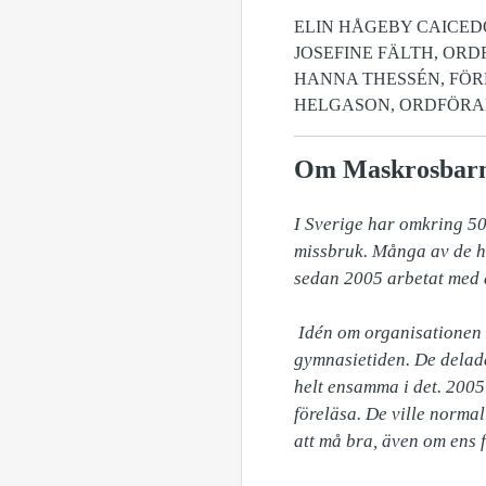
ELIN HÅGEBY CAICE
JOSEFINE FÄLTH, OR
HANNA THESSÉN, FÖ
HELGASON, ORDFÖRA
Om Maskrosbar
I Sverige har omkring 50
missbruk. Många av de hä
sedan 2005 arbetat med at
 Idén om organisationen Maskrosbarn föddes när Therése Eriksson och Denise Madsen träffades under 
gymnasietiden. De delade
helt ensamma i det. 2005
föreläsa. De ville normal
att må bra, även om ens f