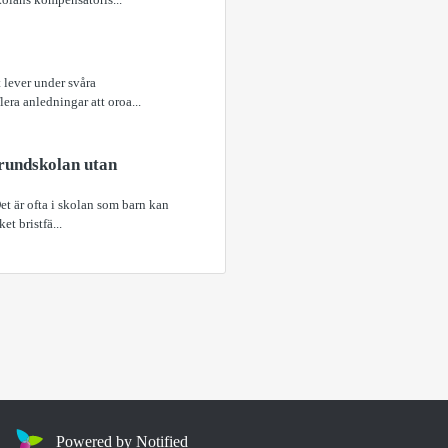
t lever under svåra
era anledningar att oroa...
grundskolan utan
et är ofta i skolan som barn kan
t bristfä...
Powered by Notified