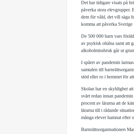
Det har tidigare visats på b
påverka stora elevgrupper. E
dem för våld, det vill säga f
komma att påverka Sverige i
De 500 000 barn vars föräldra
av psykisk ohälsa samt att 
alkoholmissbruk går ut gru
I spåret av pandemin larmas n
samtalen till barnrättsorgani
stöd eller ro i hemmet för att
Skolan har en skyldighet att 
svårt redan innan pandemin a
procent av lärarna att de kän
lärarna till i rådande situati
många elever hamnat efter o
Barnrättsorganisationen Ma