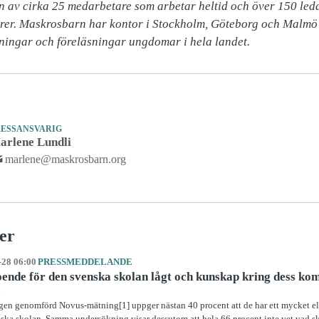
ärer. Maskrosbarn har kontor i Stockholm, Göteborg och Malmö 
ningar och föreläsningar ungdomar i hela landet.
RESSANSVARIG
arlene Lundli
marlene@maskrosbarn.org
er
-28 06:00
PRESSMEDDELANDE
ende för den svenska skolan lågt och kunskap kring dess ko
igen genomförd Novus-mätning[1] uppger nästan 40 procent att de har ett mycket ell
ska skolan. Samma undersökning visar dessutom att hela 66 procent inte vet vad sk