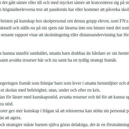
det gått sämre eller till och med mycket sämre att koncentrera sig på 
högstadieeleverna tror att pandemin har eller kommer att påverka skolre
 bristen på kunskap hos skolpersonal om denna grupp elever, som FN:s 
gaktuell och ställs nu på sin spets när lärarna inte ens hinner med det som
ste rapport visar att skolstängning eller distansundervisning har för
ka hamna utanför samhället, utsatta barn drabbas än hårdare av sin hemmi
amt avsätta resurser här och nu samt ha en tydlig strategi framåt.
 regeringen framåt som främjar barn som lever i utsatta hemmiljöer och d
t skolan med behörighet, utan, under och efter en kris.
n för lärare med kunskapsstöd, avsatta resurser och tid för att kunna u
ra stöd.
er ges mer kunskap i frågan så att rektorerna kan stötta sin personal på e
t att agera.
ch strategier måste barnen själva göras delaktiga, det är en förutsättning