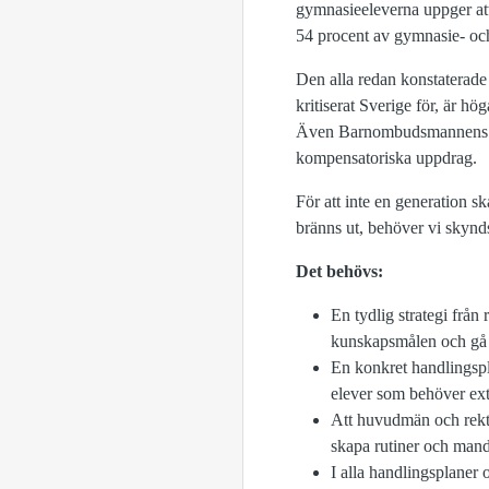
gymnasieeleverna uppger att 
54 procent av gymnasie- och 
Den alla redan konstaterade
kritiserat Sverige för, är hö
Även Barnombudsmannens sena
kompensatoriska uppdrag.
För att inte en generation s
bränns ut, behöver vi skynds
Det behövs:
En tydlig strategi från
kunskapsmålen och gå u
En konkret handlingspla
elever som behöver ext
Att huvudmän och rektor
skapa rutiner och manda
I alla handlingsplaner o