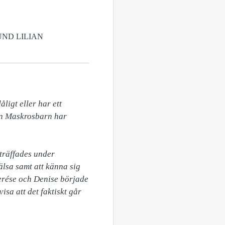
ND LILIAN
igt eller har ett 
on Maskrosbarn har 
lsa samt att känna sig 
rése och Denise började 
sa att det faktiskt går 