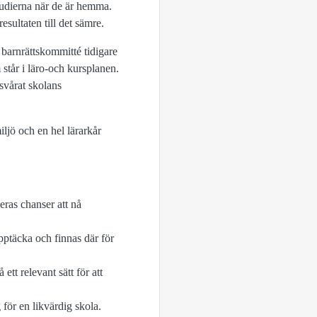
studierna när de är hemma.
sultaten till det sämre.
barnrättskommitté tidigare
 står i läro-och kursplanen.
svårat skolans
ljö och en hel lärarkår
eras chanser att nå
pptäcka och finnas där för
tt relevant sätt för att
 för en likvärdig skola.