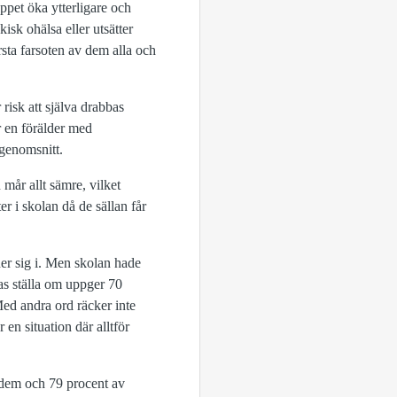
ppet öka ytterligare och
isk ohälsa eller utsätter
örsta farsoten av dem alla och
 risk att själva drabbas
r en förälder med
genomsnitt.
 mår allt sämre, vilket
er i skolan då de sällan får
nner sig i. Men skolan hade
gas ställa om uppger 70
 Med andra ord räcker inte
 en situation där alltför
 dem och 79 procent av