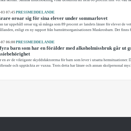
-03 07:45
PRESSMEDDELANDE
ärare oroar sig för sina elever under sommarlovet
an tar uppehåll oroar sig så många som 89 procent av landets lärare för elever de ve
llanden, enligt en ny rapport från barnrättsorganisationen Maskrosbarn. Det finns fl
-07 06:00
PRESSMEDDELANDE
fyra barn som har en förälder med alkoholmissbruk går ut 
siebehörighet
r en av de viktigaste skyddsfaktorerna för barn som lever i utsatta hemsituationer. D
tifierade och upptäckta av vuxna. Trots detta har lärare och annan skolpersonal mycke